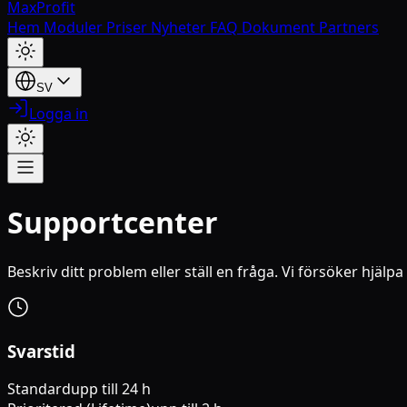
MaxProfit
Hem
Moduler
Priser
Nyheter
FAQ
Dokument
Partners
SV
Logga in
Supportcenter
Beskriv ditt problem eller ställ en fråga. Vi försöker hjälp
Svarstid
Standard
upp till 24 h