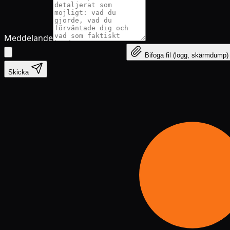
Meddelande
Bifoga fil (logg, skärmdump)
Skicka