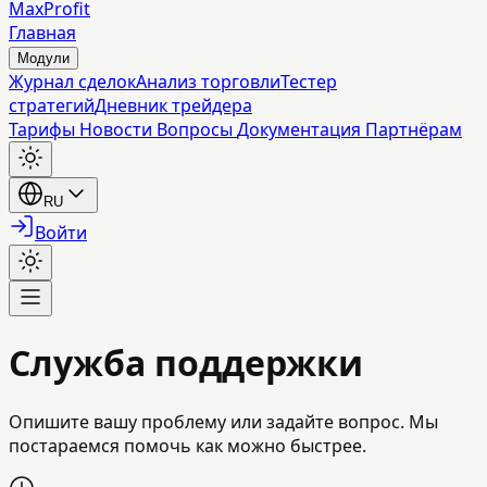
MaxProfit
Главная
Модули
Журнал сделок
Анализ торговли
Тестер
стратегий
Дневник трейдера
Тарифы
Новости
Вопросы
Документация
Партнёрам
RU
Войти
Служба поддержки
Опишите вашу проблему или задайте вопрос. Мы
постараемся помочь как можно быстрее.