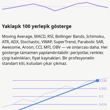
Yaklaşık 100 yerleşik gösterge
Moving Average, MACD, RSI, Bollinger Bands, Ichimoku,
ATR, ADX, Stochastic, VWAP, SuperTrend, Parabolic SAR,
Awesome, Aroon, CCI, MFI, OBV — ve onlarcası daha. Her
gösterge tamamen yapılandırılabilir: periyotlar, renkler,
çizgi kalınlıkları, fiyat kaynakları. Bir profesyonelin
standart kiti, kutudan çıkar çıkmaz.
0.236
0.382
0.5
0.618